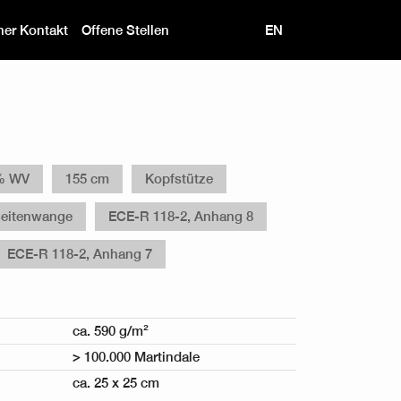
ner Kontakt
Offene Stellen
EN
% WV
155 cm
Kopfstütze
eitenwange
ECE-R 118-2, Anhang 8
ECE-R 118-2, Anhang 7
ca. 590 g/m²
> 100.000 Martindale
ca. 25 x 25 cm