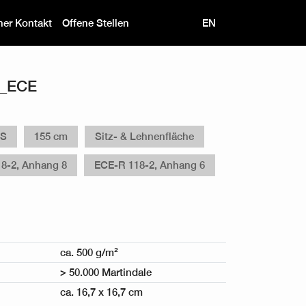
ner Kontakt
Offene Stellen
EN
C_ECE
ES
155 cm
Sitz- & Lehnenfläche
8-2, Anhang 8
ECE-R 118-2, Anhang 6
ca. 500 g/m²
> 50.000 Martindale
ca. 16,7 x 16,7 cm